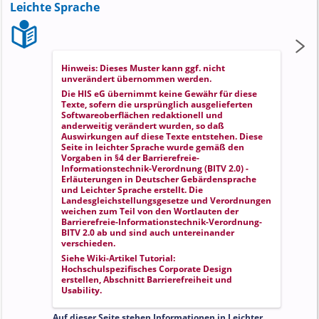
Leichte Sprache
Hinweis: Dieses Muster kann ggf. nicht
unverändert übernommen werden.
Die HIS eG übernimmt keine Gewähr für diese
Texte, sofern die ursprünglich ausgelieferten
Softwareoberflächen redaktionell und
anderweitig verändert wurden, so daß
Auswirkungen auf diese Texte entstehen. Diese
Seite in leichter Sprache wurde gemäß den
Vorgaben in
§4 der Barrierefreie-
Informationstechnik-Verordnung (BITV 2.0) -
Erläuterungen in Deutscher Gebärdensprache
und Leichter Sprache
erstellt. Die
Landesgleichstellungsgesetze und Verordnungen
weichen zum Teil von den Wortlauten der
Barrierefreie-Informationstechnik-Verordnung-
BITV 2.0 ab und sind auch untereinander
verschieden.
Siehe Wiki-Artikel
Tutorial:
Hochschulspezifisches Corporate Design
erstellen
, Abschnitt
Barrierefreiheit und
Usability
.
Auf dieser Seite stehen Informationen in Leichter